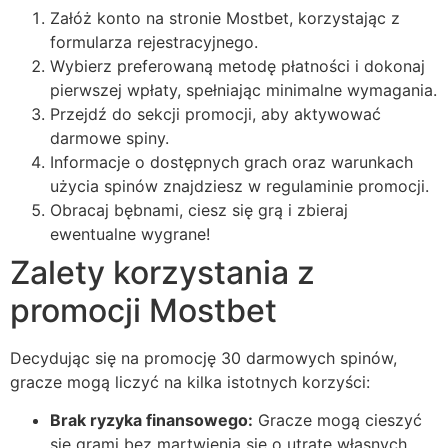
Załóż konto na stronie Mostbet, korzystając z
formularza rejestracyjnego.
Wybierz preferowaną metodę płatności i dokonaj
pierwszej wpłaty, spełniając minimalne wymagania.
Przejdź do sekcji promocji, aby aktywować
darmowe spiny.
Informacje o dostępnych grach oraz warunkach
użycia spinów znajdziesz w regulaminie promocji.
Obracaj bębnami, ciesz się grą i zbieraj
ewentualne wygrane!
Zalety korzystania z
promocji Mostbet
Decydując się na promocję 30 darmowych spinów,
gracze mogą liczyć na kilka istotnych korzyści:
Brak ryzyka finansowego:
Gracze mogą cieszyć
się grami bez martwienia się o utratę własnych