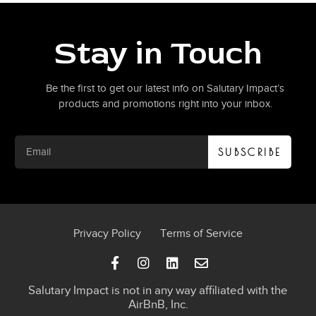
Stay in Touch
Be the first to get our latest info on Salutary Impact’s
products and promotions right into your inbox.
SUBSCRIBE
Privacy Policy
Terms of Service
Salutary Impact is not in any way affiliated with the
AirBnB, Inc.