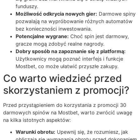
funduszy.
Możliwość odkrycia nowych gier:
Darmowe spiny
pozwalają na wypróbowanie różnych automatów
bez konieczności inwestowania.
Potencjalne wygrane:
Choć spin jest darmowy,
gracze mogą zdobyć realne nagrody.
Dobry sposób na zapoznanie się z platformą:
Użytkownicy mogą poznać interfejs i funkcje
Mostbet, co może ułatwić przyszłe zakupy.
Co warto wiedzieć przed
skorzystaniem z promocji?
Przed przystąpieniem do korzystania z promocji 30
darmowych spinów na Mostbet, warto zwrócić uwagę
na kilka istotnych aspektów:
Warunki obrotu:
Upewnij się, że rozumiesz, jak
obliczają się wymagania obrotu przed dokonaniem