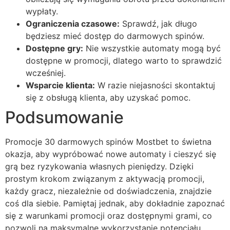
wypłaty.
Ograniczenia czasowe:
Sprawdź, jak długo
będziesz mieć dostęp do darmowych spinów.
Dostępne gry:
Nie wszystkie automaty mogą być
dostępne w promocji, dlatego warto to sprawdzić
wcześniej.
Wsparcie klienta:
W razie niejasności skontaktuj
się z obsługą klienta, aby uzyskać pomoc.
Podsumowanie
Promocje 30 darmowych spinów Mostbet to świetna
okazja, aby wypróbować nowe automaty i cieszyć się
grą bez ryzykowania własnych pieniędzy. Dzięki
prostym krokom związanym z aktywacją promocji,
każdy gracz, niezależnie od doświadczenia, znajdzie
coś dla siebie. Pamiętaj jednak, aby dokładnie zapoznać
się z warunkami promocji oraz dostępnymi grami, co
pozwoli na maksymalne wykorzystanie potencjału