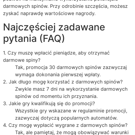
darmowych spinów. Przy odrobinie szczęścia, możesz
zyskać naprawdę wartościowe nagrody.
Najczęściej zadawane
pytania (FAQ)
1. Czy muszę wpłacić pieniądze, aby otrzymać
darmowe spiny?
Tak, promocja 30 darmowych spinów zazwyczaj
wymaga dokonania pierwszej wpłaty.
2. Jak długo mogę korzystać z darmowych spinów?
Zwykle masz 7 dni na wykorzystanie darmowych
spinów od momentu ich przyznania.
3. Jakie gry kwalifikują się do promocji?
Wszystkie gry wskazane w regulaminie promocji,
zazwyczaj dotyczą popularnych automatów.
4. Czy mogę wypłacić wygrane z darmowych spinów?
Tak, ale pamiętaj, że mogą obowiązywać warunki