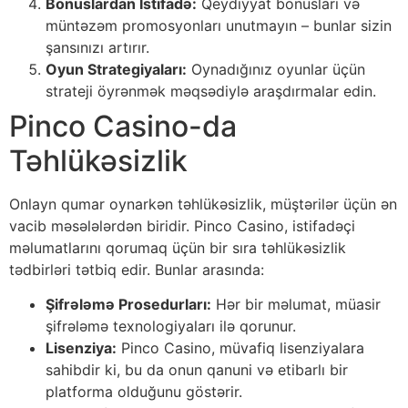
Bonuslardan İstifadə:
Qeydiyyat bonusları və
müntəzəm promosyonları unutmayın – bunlar sizin
şansınızı artırır.
Oyun Strategiyaları:
Oynadığınız oyunlar üçün
strateji öyrənmək məqsədiylə araşdırmalar edin.
Pinco Casino-da
Təhlükəsizlik
Onlayn qumar oynarkən təhlükəsizlik, müştərilər üçün ən
vacib məsələlərdən biridir. Pinco Casino, istifadəçi
məlumatlarını qorumaq üçün bir sıra təhlükəsizlik
tədbirləri tətbiq edir. Bunlar arasında:
Şifrələmə Prosedurları:
Hər bir məlumat, müasir
şifrələmə texnologiyaları ilə qorunur.
Lisenziya:
Pinco Casino, müvafiq lisenziyalara
sahibdir ki, bu da onun qanuni və etibarlı bir
platforma olduğunu göstərir.