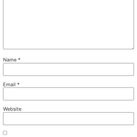
Name
*
Email
*
Website