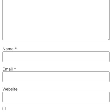
Name
*
Email
*
Website