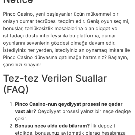
Pinco Casino, yeni başlayanlar üçün mükəmməl bir
onlayn qumar təcrübəsi təqdim edir. Geniş oyun seçimi,
bonuslar, təhlükəsizlik məsələlərinə olan diqqət və
istifadəçi dostu interfeysi ilə bu platforma, qumar
oyunlarını sevənlərin gözdesi olmağa davam edir.
İstədiyiniz hər yerdən, istədiyiniz an oynamaq imkanı ilə
Pinco Casino dünyasına qatılmağa hazırsınız? Başlayın,
şansınızı sınayın!
Tez-tez Verilən Suallar
(FAQ)
Pinco Casino-nun qeydiyyat prosesi nə qədər
vaxt alır?
Qeydiyyat prosesi yalnız bir neçə dəqiqə
çəkir.
Bonusu necə əldə edə bilərəm?
İlk depozit
etdikdə, bonusunuz avtomatik olaraq hesabınıza