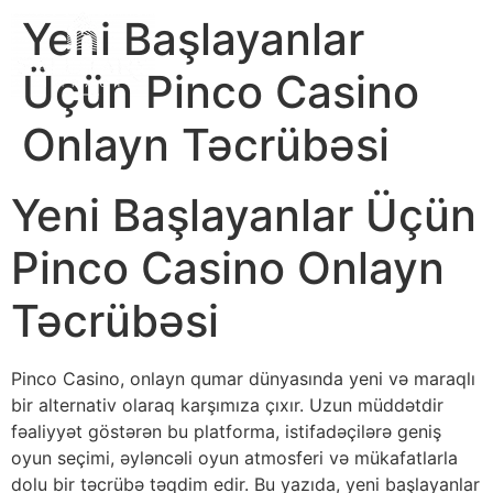
Yeni Başlayanlar
Üçün Pinco Casino
Onlayn Təcrübəsi
Yeni Başlayanlar Üçün
Pinco Casino Onlayn
Təcrübəsi
Pinco Casino, onlayn qumar dünyasında yeni və maraqlı
bir alternativ olaraq karşımıza çıxır. Uzun müddətdir
fəaliyyət göstərən bu platforma, istifadəçilərə geniş
oyun seçimi, əyləncəli oyun atmosferi və mükafatlarla
dolu bir təcrübə təqdim edir. Bu yazıda, yeni başlayanlar